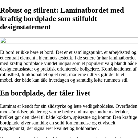
Robust og stilrent: Laminatbordet med
kraftig bordplade som stilfuldt
designstatement
Et bord er ikke bare et bord. Det er et samlingspunkt, et arbejdssted og
et centralt element i hjemmets æstetik. I de senere år har laminatbordet
med kraftig bordplade vundet indpas som et populært valg blandt både
designentusiaster og praktisk orienterede boligejere. Kombinationen af
robusthed, funktionalitet og et rent, moderne udtryk gør det til et
møbel, der både kan tåle hverdagen og samtidig løfte rummets stil.
En bordplade, der tåler livet
Laminat er kendt for sin slidstyrke og lette vedligeholdelse. Overfladen
modstår ridser, pletter og varme bedre end mange andre materialer,
hvilket gør den ideel til både køkken, spisestue og kontor. Den kraftige
bordplade giver samtidig en solid fornemmelse og et visuelt
tyngdepunkt, der signalerer kvalitet og holdbarhed.