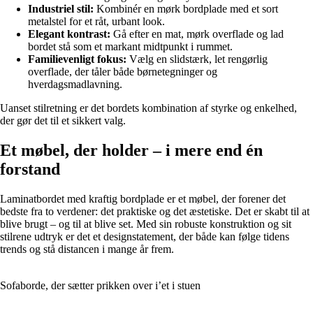
Industriel stil:
Kombinér en mørk bordplade med et sort
metalstel for et råt, urbant look.
Elegant kontrast:
Gå efter en mat, mørk overflade og lad
bordet stå som et markant midtpunkt i rummet.
Familievenligt fokus:
Vælg en slidstærk, let rengørlig
overflade, der tåler både børnetegninger og
hverdagsmadlavning.
Uanset stilretning er det bordets kombination af styrke og enkelhed,
der gør det til et sikkert valg.
Et møbel, der holder – i mere end én
forstand
Laminatbordet med kraftig bordplade er et møbel, der forener det
bedste fra to verdener: det praktiske og det æstetiske. Det er skabt til at
blive brugt – og til at blive set. Med sin robuste konstruktion og sit
stilrene udtryk er det et designstatement, der både kan følge tidens
trends og stå distancen i mange år frem.
Sofaborde, der sætter prikken over i’et i stuen