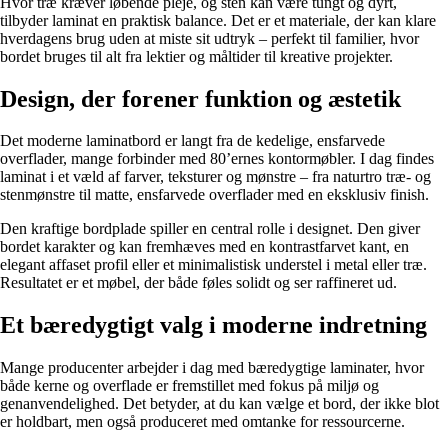
Hvor træ kræver løbende pleje, og sten kan være tungt og dyrt,
tilbyder laminat en praktisk balance. Det er et materiale, der kan klare
hverdagens brug uden at miste sit udtryk – perfekt til familier, hvor
bordet bruges til alt fra lektier og måltider til kreative projekter.
Design, der forener funktion og æstetik
Det moderne laminatbord er langt fra de kedelige, ensfarvede
overflader, mange forbinder med 80’ernes kontormøbler. I dag findes
laminat i et væld af farver, teksturer og mønstre – fra naturtro træ- og
stenmønstre til matte, ensfarvede overflader med en eksklusiv finish.
Den kraftige bordplade spiller en central rolle i designet. Den giver
bordet karakter og kan fremhæves med en kontrastfarvet kant, en
elegant affaset profil eller et minimalistisk understel i metal eller træ.
Resultatet er et møbel, der både føles solidt og ser raffineret ud.
Et bæredygtigt valg i moderne indretning
Mange producenter arbejder i dag med bæredygtige laminater, hvor
både kerne og overflade er fremstillet med fokus på miljø og
genanvendelighed. Det betyder, at du kan vælge et bord, der ikke blot
er holdbart, men også produceret med omtanke for ressourcerne.