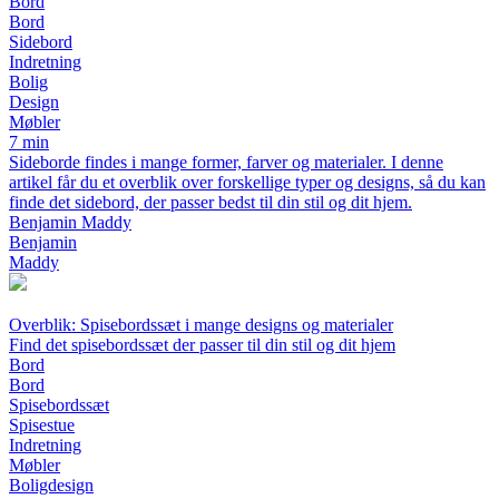
Bord
Bord
Sidebord
Indretning
Bolig
Design
Møbler
7 min
Sideborde findes i mange former, farver og materialer. I denne
artikel får du et overblik over forskellige typer og designs, så du kan
finde det sidebord, der passer bedst til din stil og dit hjem.
Benjamin Maddy
Benjamin
Maddy
Overblik: Spisebordssæt i mange designs og materialer
Find det spisebordssæt der passer til din stil og dit hjem
Bord
Bord
Spisebordssæt
Spisestue
Indretning
Møbler
Boligdesign