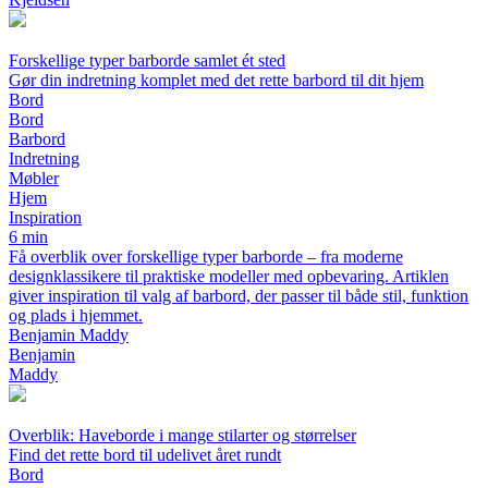
Forskellige typer barborde samlet ét sted
Gør din indretning komplet med det rette barbord til dit hjem
Bord
Bord
Barbord
Indretning
Møbler
Hjem
Inspiration
6 min
Få overblik over forskellige typer barborde – fra moderne
designklassikere til praktiske modeller med opbevaring. Artiklen
giver inspiration til valg af barbord, der passer til både stil, funktion
og plads i hjemmet.
Benjamin Maddy
Benjamin
Maddy
Overblik: Haveborde i mange stilarter og størrelser
Find det rette bord til udelivet året rundt
Bord