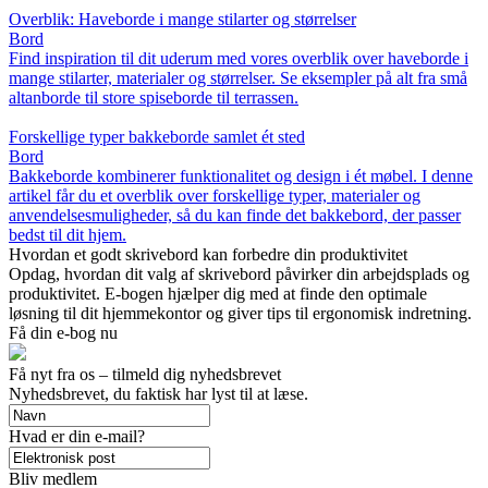
Overblik: Haveborde i mange stilarter og størrelser
Bord
Find inspiration til dit uderum med vores overblik over haveborde i
mange stilarter, materialer og størrelser. Se eksempler på alt fra små
altanborde til store spiseborde til terrassen.
Forskellige typer bakkeborde samlet ét sted
Bord
Bakkeborde kombinerer funktionalitet og design i ét møbel. I denne
artikel får du et overblik over forskellige typer, materialer og
anvendelsesmuligheder, så du kan finde det bakkebord, der passer
bedst til dit hjem.
Hvordan et godt skrivebord kan forbedre din produktivitet
Opdag, hvordan dit valg af skrivebord påvirker din arbejdsplads og
produktivitet. E-bogen hjælper dig med at finde den optimale
løsning til dit hjemmekontor og giver tips til ergonomisk indretning.
Få din e-bog nu
Få nyt fra os – tilmeld dig nyhedsbrevet
Nyhedsbrevet, du faktisk har lyst til at læse.
Hvad er din e-mail?
Bliv medlem