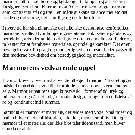
marmor i alt fra sofaborde og køkkenøer til lamper og accessories.
Designere som Poul Kjærholm og Arne Jacobsen brugte marmor
som kontrast til stål og træ – en måde at skabe balance mellem det
kolde og det varme, det naturlige og det industrielle.
I nyere tid har skandinaviske og italienske designhuse genfortolket
marmorens rolle. Hvor tidligere generationer fokuserede på glans og
perfektion, arbejder nutidens designere ofte med matte overflader og
rå kanter for at fremhæve materialets oprindelige karakter. Det er en
bevægelse væk fra pragt og mod ærlighed – en æstetik, der passer til
den moderne bevidsthed om bæredygtighed og materialitet.
Marmorens vedvarende appel
Hvorfor bliver vi ved med at vende tilbage til marmor? Svaret ligger
måske i materialets evne til at forbinde os med noget større end os
selv. Marmor er naturens eget kunstværk – formet af tid, tryk og
mineraler – og når det indgår i møbeldesign, bringer det en følelse af
ro og kontinuitet ind i rummet.
Samtidig er marmor et materiale, der ældes med ynde. Små ridser og
patina bliver en del af historien, ikke fejl, men spor af liv. Det gør
marmor til et materiale, der ikke blot tåler tidens tand, men bliver
smukkere af den.