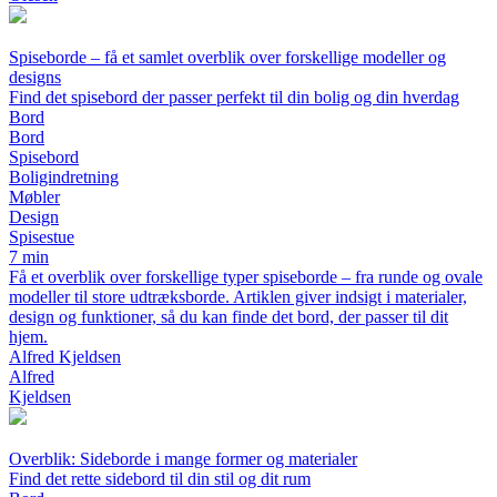
Spiseborde – få et samlet overblik over forskellige modeller og
designs
Find det spisebord der passer perfekt til din bolig og din hverdag
Bord
Bord
Spisebord
Boligindretning
Møbler
Design
Spisestue
7 min
Få et overblik over forskellige typer spiseborde – fra runde og ovale
modeller til store udtræksborde. Artiklen giver indsigt i materialer,
design og funktioner, så du kan finde det bord, der passer til dit
hjem.
Alfred Kjeldsen
Alfred
Kjeldsen
Overblik: Sideborde i mange former og materialer
Find det rette sidebord til din stil og dit rum