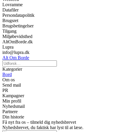
Lovramme
Datafiler
Persondatapolitik
Brugsret
Brugsbetingelser
Tilgang
Miljøbevidsthed
AltOmBorde.dk
Lupra
info@lupra.dk
Alt Om Borde
Kategorier
Bord
Om os
Send mail
PR
Kampagner
Min profil
Nyhedsmail
Partnere
Din historie
Få nyt fra os – tilmeld dig nyhedsbrevet
Nyhedsbrevet, du faktisk har lyst til at læse.