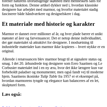
forener naturens uforudsigelige skønhed med menneskets sans for
form og funktion. Denne artikel dykker ned i, hvordan klassiske
designere har arbejdet med marmor, og hvorfor materialet stadig
fascinerer både håndværkere og designelskere i dag.
Et materiale med historie og karakter
Marmor er dannet over millioner af år, og hver plade bærer et unikt
mønster af årer og farvenuancer. Det er netop denne individualitet,
der gør materialet så attraktivt for designere. I modsætning til
industrielle materialer kan marmor ikke kopieres – hvert stykke er en
original.
Allerede i renæssancen blev marmor brugt til at signalere status og
smag. I det 20. århundrede tog designere som Eero Saarinen og Le
Corbusier materialet ind i en ny æra, hvor det ikke længere kun var
forbeholdt paladser og monumenter, men også fandt vej til moderne
hjem. Saarinens ikoniske
Tulip Table
fra 1957 er et eksempel på,
hvordan marmorens tyngde og elegance kan balanceres af en let,
skulpturel form.
Læs også: