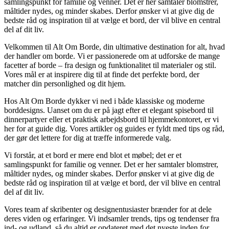
samlingspunkt for familie og venner. Det er her samtaler blomstrer,
måltider nydes, og minder skabes. Derfor ønsker vi at give dig de
bedste råd og inspiration til at vælge et bord, der vil blive en central
del af dit liv.
Velkommen til Alt Om Borde, din ultimative destination for alt, hvad
der handler om borde. Vi er passionerede om at udforske de mange
facetter af borde – fra design og funktionalitet til materialer og stil.
Vores mål er at inspirere dig til at finde det perfekte bord, der
matcher din personlighed og dit hjem.
Hos Alt Om Borde dykker vi ned i både klassiske og moderne
borddesigns. Uanset om du er på jagt efter et elegant spisebord til
dinnerpartyer eller et praktisk arbejdsbord til hjemmekontoret, er vi
her for at guide dig. Vores artikler og guides er fyldt med tips og råd,
der gør det lettere for dig at træffe informerede valg.
Vi forstår, at et bord er mere end blot et møbel; det er et
samlingspunkt for familie og venner. Det er her samtaler blomstrer,
måltider nydes, og minder skabes. Derfor ønsker vi at give dig de
bedste råd og inspiration til at vælge et bord, der vil blive en central
del af dit liv.
Vores team af skribenter og designentusiaster brænder for at dele
deres viden og erfaringer. Vi indsamler trends, tips og tendenser fra
ind- og udland, så du altid er opdateret med det nyeste inden for