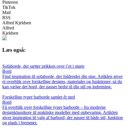
Pinterest
TikTok
Mail
RSS
Alfred Kjeldsen
Alfred
Kjeldsen
Læs også:
Sofaborde, der sætter prikken over i’et i stuen
Bord
Find inspiration til sofaborde, der fuldender din stue. Artiklen giver
et overblik over forskellige designs, materialer og funktioner, så du
kan vælge det bord, der passer bedst til din stil og indretning.
Forskellige typer barborde samlet ét sted
Bord
Få overblik over forskellige typer barborde – fra moderne
designklassikere til praktiske modeller med opbevaring. Artiklen
giver inspiration til valg af barbord, der passer til både stil, funktion
og plads i hjemmet.