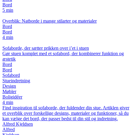
Bord
5 min
Overblik: Natborde i mange stilarter og materialer
Bord
Bord
4 min
Sofaborde, der sætter prikken over i’et i stuen
Gør stuen komplet med et sofabord, der kombinerer funktion og
æstetik
Bord
Bord
Sofabord
Stueindretning
Design
Møbler
Boligidéer
4 min
Find inspiration til sofaborde, der fuldender din stue. Artiklen giver
et overblik over forskellige designs, materialer og funktioner, så du
kan vælge det bord, der passer bedst til din stil og indretning.
Alfred Kjeldsen
Alfred
Kjeldsen