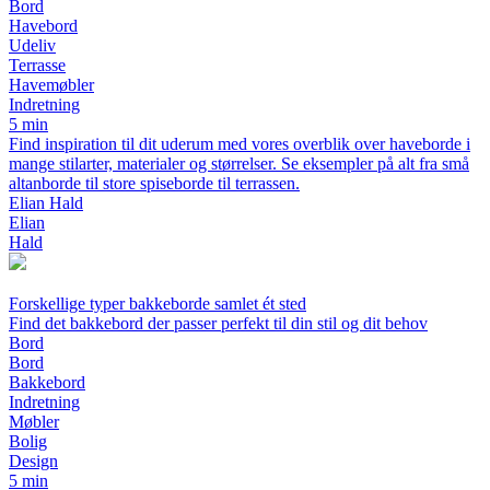
Bord
Havebord
Udeliv
Terrasse
Havemøbler
Indretning
5 min
Find inspiration til dit uderum med vores overblik over haveborde i
mange stilarter, materialer og størrelser. Se eksempler på alt fra små
altanborde til store spiseborde til terrassen.
Elian Hald
Elian
Hald
Forskellige typer bakkeborde samlet ét sted
Find det bakkebord der passer perfekt til din stil og dit behov
Bord
Bord
Bakkebord
Indretning
Møbler
Bolig
Design
5 min