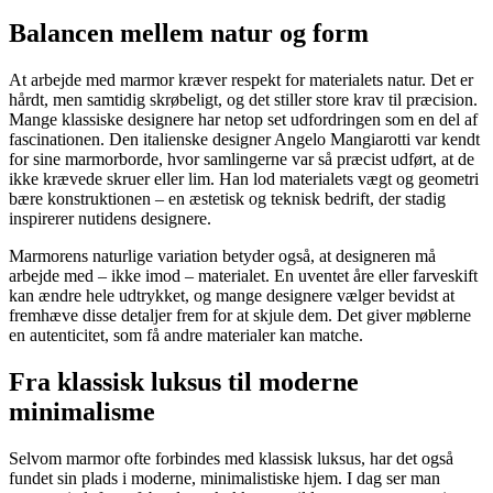
Balancen mellem natur og form
At arbejde med marmor kræver respekt for materialets natur. Det er
hårdt, men samtidig skrøbeligt, og det stiller store krav til præcision.
Mange klassiske designere har netop set udfordringen som en del af
fascinationen. Den italienske designer Angelo Mangiarotti var kendt
for sine marmorborde, hvor samlingerne var så præcist udført, at de
ikke krævede skruer eller lim. Han lod materialets vægt og geometri
bære konstruktionen – en æstetisk og teknisk bedrift, der stadig
inspirerer nutidens designere.
Marmorens naturlige variation betyder også, at designeren må
arbejde med – ikke imod – materialet. En uventet åre eller farveskift
kan ændre hele udtrykket, og mange designere vælger bevidst at
fremhæve disse detaljer frem for at skjule dem. Det giver møblerne
en autenticitet, som få andre materialer kan matche.
Fra klassisk luksus til moderne
minimalisme
Selvom marmor ofte forbindes med klassisk luksus, har det også
fundet sin plads i moderne, minimalistiske hjem. I dag ser man