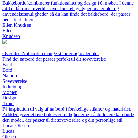
Bakkeborde kombinerer funktionalitet og design i ét møbel. I denne
artikel får du et overblik over forskellige typer, materialer og
anvendelsesmuligheder, så du kan finde det bakkebord, der passer
bedst til dit hjem.
Ellen Knudsen
Ellen
Knudsen
Overblik: Natborde i mange stilarter og materialer
Find det natbord der passer perfekt til dit soveværelse
Bord
Bord
Natbord
Soveværelse
Indretning
Møbler
Design
4 min
Få inspiration til valg af natbord i forskellige stilarter og materialer.
Artiklen giver et overblik over mulighederne, så du lettere kan finde
den model, der passer til dit soveværelse og din personlige stil.
Lucas Olesen
Lucas
Olesen