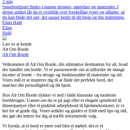
2 min
Spisebordssæt findes i mange designs, størrelser og materialer. I
denne artikel får du et overblik over forskellige typer og stilarter, så
du kan finde det sæt, der passer bedst til dit hjem og din indretning.
Elian Hald
Elian
Hald
Lær os at kende
Alt Om Borde
Alt Om Borde
Velkommen til Alt Om Borde, din ultimative destination for alt, hvad
der handler om borde. Vi er passionerede om at udforske de mange
facetter af borde – fra design og funktionalitet til materialer og stil.
Vores mål er at inspirere dig til at finde det perfekte bord, der
matcher din personlighed og dit hjem.
Hos Alt Om Borde dykker vi ned i både klassiske og moderne
borddesigns. Uanset om du er på jagt efter et elegant spisebord til
dinnerpartyer eller et praktisk arbejdsbord til hjemmekontoret, er vi
her for at guide dig. Vores artikler og guides er fyldt med tips og råd,
der gør det lettere for dig at træffe informerede valg.
Vi forstår, at et bord er mere end blot et møbel; det er et