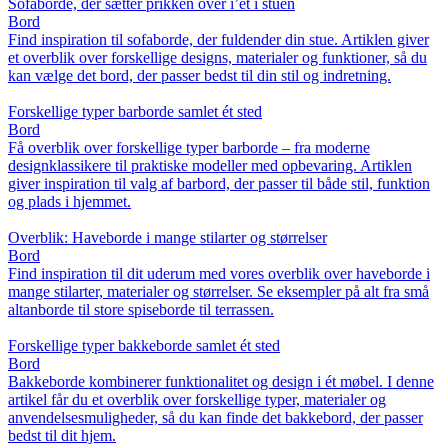
Sofaborde, der sætter prikken over i’et i stuen
Bord
Find inspiration til sofaborde, der fuldender din stue. Artiklen giver
et overblik over forskellige designs, materialer og funktioner, så du
kan vælge det bord, der passer bedst til din stil og indretning.
Forskellige typer barborde samlet ét sted
Bord
Få overblik over forskellige typer barborde – fra moderne
designklassikere til praktiske modeller med opbevaring. Artiklen
giver inspiration til valg af barbord, der passer til både stil, funktion
og plads i hjemmet.
Overblik: Haveborde i mange stilarter og størrelser
Bord
Find inspiration til dit uderum med vores overblik over haveborde i
mange stilarter, materialer og størrelser. Se eksempler på alt fra små
altanborde til store spiseborde til terrassen.
Forskellige typer bakkeborde samlet ét sted
Bord
Bakkeborde kombinerer funktionalitet og design i ét møbel. I denne
artikel får du et overblik over forskellige typer, materialer og
anvendelsesmuligheder, så du kan finde det bakkebord, der passer
bedst til dit hjem.