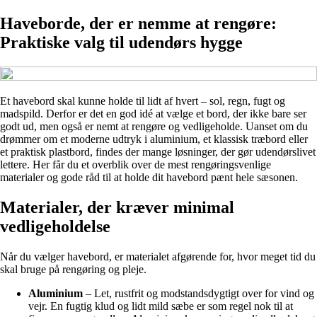
Haveborde, der er nemme at rengøre:
Praktiske valg til udendørs hygge
Et havebord skal kunne holde til lidt af hvert – sol, regn, fugt og
madspild. Derfor er det en god idé at vælge et bord, der ikke bare ser
godt ud, men også er nemt at rengøre og vedligeholde. Uanset om du
drømmer om et moderne udtryk i aluminium, et klassisk træbord eller
et praktisk plastbord, findes der mange løsninger, der gør udendørslivet
lettere. Her får du et overblik over de mest rengøringsvenlige
materialer og gode råd til at holde dit havebord pænt hele sæsonen.
Materialer, der kræver minimal
vedligeholdelse
Når du vælger havebord, er materialet afgørende for, hvor meget tid du
skal bruge på rengøring og pleje.
Aluminium
– Let, rustfrit og modstandsdygtigt over for vind og
vejr. En fugtig klud og lidt mild sæbe er som regel nok til at