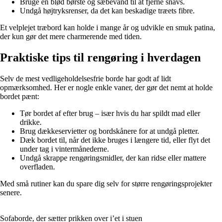
Bruge en blød børste og sæbevand til at fjerne snavs.
Undgå højtryksrenser, da det kan beskadige træets fibre.
Et velplejet træbord kan holde i mange år og udvikle en smuk patina,
der kun gør det mere charmerende med tiden.
Praktiske tips til rengøring i hverdagen
Selv de mest vedligeholdelsesfrie borde har godt af lidt
opmærksomhed. Her er nogle enkle vaner, der gør det nemt at holde
bordet pænt:
Tør bordet af efter brug – især hvis du har spildt mad eller
drikke.
Brug dækkeservietter og bordskånere for at undgå pletter.
Dæk bordet til, når det ikke bruges i længere tid, eller flyt det
under tag i vintermånederne.
Undgå skrappe rengøringsmidler, der kan ridse eller mattere
overfladen.
Med små rutiner kan du spare dig selv for større rengøringsprojekter
senere.
Sofaborde, der sætter prikken over i’et i stuen