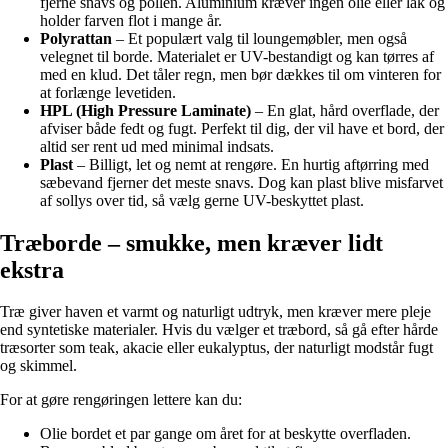
fjerne snavs og pollen. Aluminium kræver ingen olie eller lak og
holder farven flot i mange år.
Polyrattan
– Et populært valg til loungemøbler, men også
velegnet til borde. Materialet er UV-bestandigt og kan tørres af
med en klud. Det tåler regn, men bør dækkes til om vinteren for
at forlænge levetiden.
HPL (High Pressure Laminate)
– En glat, hård overflade, der
afviser både fedt og fugt. Perfekt til dig, der vil have et bord, der
altid ser rent ud med minimal indsats.
Plast
– Billigt, let og nemt at rengøre. En hurtig aftørring med
sæbevand fjerner det meste snavs. Dog kan plast blive misfarvet
af sollys over tid, så vælg gerne UV-beskyttet plast.
Træborde – smukke, men kræver lidt
ekstra
Træ giver haven et varmt og naturligt udtryk, men kræver mere pleje
end syntetiske materialer. Hvis du vælger et træbord, så gå efter hårde
træsorter som teak, akacie eller eukalyptus, der naturligt modstår fugt
og skimmel.
For at gøre rengøringen lettere kan du:
Olie bordet et par gange om året for at beskytte overfladen.