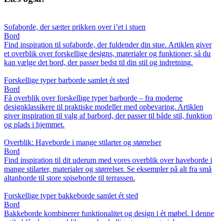
Sofaborde, der sætter prikken over i’et i stuen
Bord
Find inspiration til sofaborde, der fuldender din stue. Artiklen giver
et overblik over forskellige designs, materialer og funktioner, så du
kan vælge det bord, der passer bedst til din stil og indretning.
Forskellige typer barborde samlet ét sted
Bord
Få overblik over forskellige typer barborde – fra moderne
designklassikere til praktiske modeller med opbevaring. Artiklen
giver inspiration til valg af barbord, der passer til både stil, funktion
og plads i hjemmet.
Overblik: Haveborde i mange stilarter og størrelser
Bord
Find inspiration til dit uderum med vores overblik over haveborde i
mange stilarter, materialer og størrelser. Se eksempler på alt fra små
altanborde til store spiseborde til terrassen.
Forskellige typer bakkeborde samlet ét sted
Bord
Bakkeborde kombinerer funktionalitet og design i ét møbel. I denne