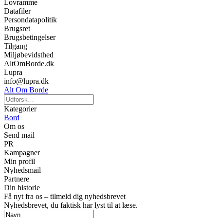
Lovramme
Datafiler
Persondatapolitik
Brugsret
Brugsbetingelser
Tilgang
Miljøbevidsthed
AltOmBorde.dk
Lupra
info@lupra.dk
Alt Om Borde
Kategorier
Bord
Om os
Send mail
PR
Kampagner
Min profil
Nyhedsmail
Partnere
Din historie
Få nyt fra os – tilmeld dig nyhedsbrevet
Nyhedsbrevet, du faktisk har lyst til at læse.