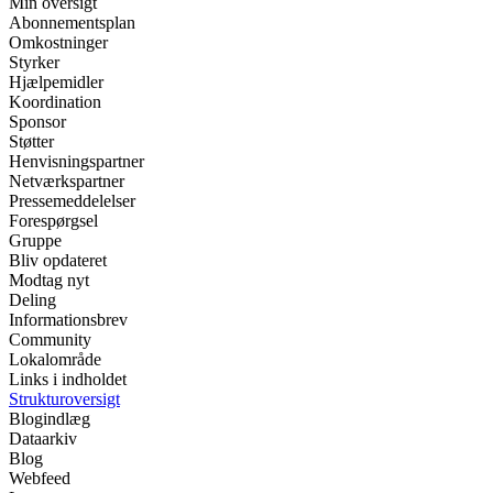
Min oversigt
Abonnementsplan
Omkostninger
Styrker
Hjælpemidler
Koordination
Sponsor
Støtter
Henvisningspartner
Netværkspartner
Pressemeddelelser
Forespørgsel
Gruppe
Bliv opdateret
Modtag nyt
Deling
Informationsbrev
Community
Lokalområde
Links i indholdet
Strukturoversigt
Blogindlæg
Dataarkiv
Blog
Webfeed