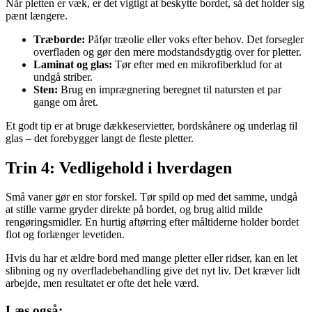
Når pletten er væk, er det vigtigt at beskytte bordet, så det holder sig
pænt længere.
Træborde:
Påfør træolie eller voks efter behov. Det forsegler
overfladen og gør den mere modstandsdygtig over for pletter.
Laminat og glas:
Tør efter med en mikrofiberklud for at
undgå striber.
Sten:
Brug en imprægnering beregnet til natursten et par
gange om året.
Et godt tip er at bruge dækkeservietter, bordskånere og underlag til
glas – det forebygger langt de fleste pletter.
Trin 4: Vedligehold i hverdagen
Små vaner gør en stor forskel. Tør spild op med det samme, undgå
at stille varme gryder direkte på bordet, og brug altid milde
rengøringsmidler. En hurtig aftørring efter måltiderne holder bordet
flot og forlænger levetiden.
Hvis du har et ældre bord med mange pletter eller ridser, kan en let
slibning og ny overfladebehandling give det nyt liv. Det kræver lidt
arbejde, men resultatet er ofte det hele værd.
Læs også: