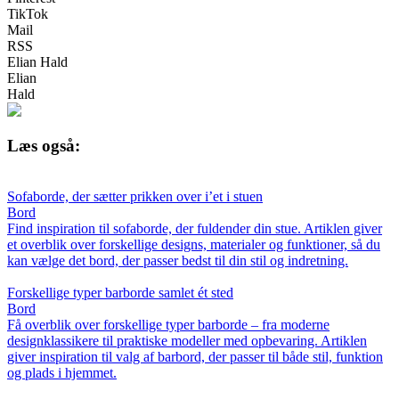
TikTok
Mail
RSS
Elian Hald
Elian
Hald
Læs også:
Sofaborde, der sætter prikken over i’et i stuen
Bord
Find inspiration til sofaborde, der fuldender din stue. Artiklen giver
et overblik over forskellige designs, materialer og funktioner, så du
kan vælge det bord, der passer bedst til din stil og indretning.
Forskellige typer barborde samlet ét sted
Bord
Få overblik over forskellige typer barborde – fra moderne
designklassikere til praktiske modeller med opbevaring. Artiklen
giver inspiration til valg af barbord, der passer til både stil, funktion
og plads i hjemmet.