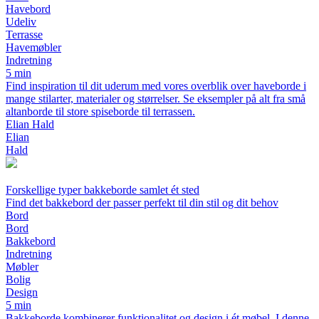
Havebord
Udeliv
Terrasse
Havemøbler
Indretning
5 min
Find inspiration til dit uderum med vores overblik over haveborde i
mange stilarter, materialer og størrelser. Se eksempler på alt fra små
altanborde til store spiseborde til terrassen.
Elian Hald
Elian
Hald
Forskellige typer bakkeborde samlet ét sted
Find det bakkebord der passer perfekt til din stil og dit behov
Bord
Bord
Bakkebord
Indretning
Møbler
Bolig
Design
5 min
Bakkeborde kombinerer funktionalitet og design i ét møbel. I denne