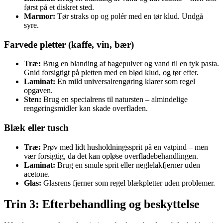
først på et diskret sted.
Marmor:
Tør straks op og polér med en tør klud. Undgå
syre.
Farvede pletter (kaffe, vin, bær)
Træ:
Brug en blanding af bagepulver og vand til en tyk pasta.
Gnid forsigtigt på pletten med en blød klud, og tør efter.
Laminat:
En mild universalrengøring klarer som regel
opgaven.
Sten:
Brug en specialrens til natursten – almindelige
rengøringsmidler kan skade overfladen.
Blæk eller tusch
Træ:
Prøv med lidt husholdningssprit på en vatpind – men
vær forsigtig, da det kan opløse overfladebehandlingen.
Laminat:
Brug en smule sprit eller neglelakfjerner uden
acetone.
Glas:
Glasrens fjerner som regel blækpletter uden problemer.
Trin 3: Efterbehandling og beskyttelse