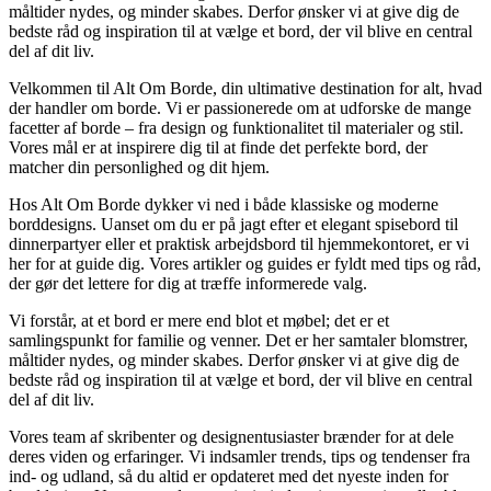
måltider nydes, og minder skabes. Derfor ønsker vi at give dig de
bedste råd og inspiration til at vælge et bord, der vil blive en central
del af dit liv.
Velkommen til Alt Om Borde, din ultimative destination for alt, hvad
der handler om borde. Vi er passionerede om at udforske de mange
facetter af borde – fra design og funktionalitet til materialer og stil.
Vores mål er at inspirere dig til at finde det perfekte bord, der
matcher din personlighed og dit hjem.
Hos Alt Om Borde dykker vi ned i både klassiske og moderne
borddesigns. Uanset om du er på jagt efter et elegant spisebord til
dinnerpartyer eller et praktisk arbejdsbord til hjemmekontoret, er vi
her for at guide dig. Vores artikler og guides er fyldt med tips og råd,
der gør det lettere for dig at træffe informerede valg.
Vi forstår, at et bord er mere end blot et møbel; det er et
samlingspunkt for familie og venner. Det er her samtaler blomstrer,
måltider nydes, og minder skabes. Derfor ønsker vi at give dig de
bedste råd og inspiration til at vælge et bord, der vil blive en central
del af dit liv.
Vores team af skribenter og designentusiaster brænder for at dele
deres viden og erfaringer. Vi indsamler trends, tips og tendenser fra
ind- og udland, så du altid er opdateret med det nyeste inden for