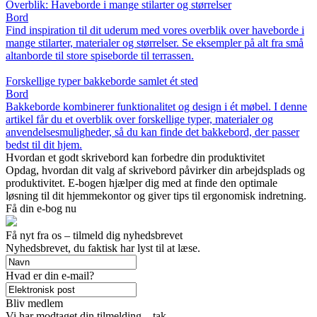
Overblik: Haveborde i mange stilarter og størrelser
Bord
Find inspiration til dit uderum med vores overblik over haveborde i
mange stilarter, materialer og størrelser. Se eksempler på alt fra små
altanborde til store spiseborde til terrassen.
Forskellige typer bakkeborde samlet ét sted
Bord
Bakkeborde kombinerer funktionalitet og design i ét møbel. I denne
artikel får du et overblik over forskellige typer, materialer og
anvendelsesmuligheder, så du kan finde det bakkebord, der passer
bedst til dit hjem.
Hvordan et godt skrivebord kan forbedre din produktivitet
Opdag, hvordan dit valg af skrivebord påvirker din arbejdsplads og
produktivitet. E-bogen hjælper dig med at finde den optimale
løsning til dit hjemmekontor og giver tips til ergonomisk indretning.
Få din e-bog nu
Få nyt fra os – tilmeld dig nyhedsbrevet
Nyhedsbrevet, du faktisk har lyst til at læse.
Hvad er din e-mail?
Bliv medlem
Vi har modtaget din tilmelding – tak