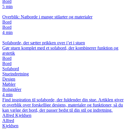
Bord
5 min
Overblik: Natborde i mange stilarter og materialer
Bord
Bord
4 min
Sofaborde, der sætter prikken over i’et i stuen
Gør stuen komplet med et sofabord, der kombinerer funktion og
æstetik
Bord
Bord
Sofabord
Stueindretning
Design
Møbler
Boligidéer
4 min
Find inspiration til sofaborde, der fuldender din stue. Artiklen giver
et overblik over forskellige designs, materialer og funktioner, så du
kan vælge det bord, der passer bedst til din stil og indretning.
Alfred Kjeldsen
Alfred
Kjeldsen