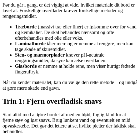
Før du går i gang, er det vigtigt at vide, hvilket materiale dit bord er
lavet af. Forskellige overflader kræver forskellige metoder og
rengøringsmidler.
Træborde
(massivt træ eller finér) er følsomme over for vand
og kemikalier. De skal behandles nænsomt og ofte
efterbehandles med olie eller voks.
Laminatborde
tåler mere og er nemme at rengøre, men kan
tage skade af skuremidler.
Sten- og marmorplader
kræver pH-neutrale
rengøringsmidler, da syre kan ætse overfladen.
Glasborde
er nemme at holde rene, men viser hurtigt fedtede
fingeraftryk.
Når du kender materialet, kan du vælge den rette metode – og undgå
at gøre mere skade end gavn.
Trin 1: Fjern overfladisk snavs
Start altid med at tørre bordet af med en blød, fugtig klud for at
fjerne støv og løst snavs. Brug lunkent vand og eventuelt en mild
opvaskesæbe. Det gør det lettere at se, hvilke pletter der faktisk skal
behandles.