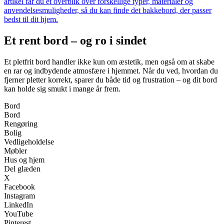
artikel får du et overblik over forskellige typer, materialer og
anvendelsesmuligheder, så du kan finde det bakkebord, der passer
bedst til dit hjem.
Et rent bord – og ro i sindet
Et pletfrit bord handler ikke kun om æstetik, men også om at skabe
en rar og indbydende atmosfære i hjemmet. Når du ved, hvordan du
fjerner pletter korrekt, sparer du både tid og frustration – og dit bord
kan holde sig smukt i mange år frem.
Bord
Bord
Rengøring
Bolig
Vedligeholdelse
Møbler
Hus og hjem
Del glæden
X
Facebook
Instagram
LinkedIn
YouTube
Pinterest