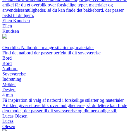
artikel får du et overblik over forskellige typer, materialer og
anvendelsesmuligheder, så du kan finde det bakkebord, der passer
bedst til dit hjem.
Ellen Knudsen
Ellen
Knudsen
Overblik: Natborde i mange stilarter og materialer
Find det natbord der passer perfekt til dit soveværelse
Bord
Bord
Natbord
Soveværelse
Indretning
Møbler
Design
4 min
Få inspiration til valg af natbord i forskellige stilarter og materialer.
Artiklen giver et overblik over mulighederne, så du lettere kan finde
den model, der passer til dit soveværelse og din personlige stil.
Lucas Olesen
Lucas
Olesen