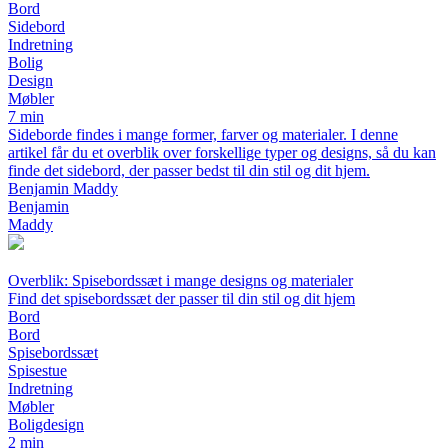
Bord
Sidebord
Indretning
Bolig
Design
Møbler
7 min
Sideborde findes i mange former, farver og materialer. I denne
artikel får du et overblik over forskellige typer og designs, så du kan
finde det sidebord, der passer bedst til din stil og dit hjem.
Benjamin Maddy
Benjamin
Maddy
Overblik: Spisebordssæt i mange designs og materialer
Find det spisebordssæt der passer til din stil og dit hjem
Bord
Bord
Spisebordssæt
Spisestue
Indretning
Møbler
Boligdesign
2 min