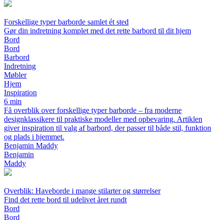
Forskellige typer barborde samlet ét sted
Gør din indretning komplet med det rette barbord til dit hjem
Bord
Bord
Barbord
Indretning
Møbler
Hjem
Inspiration
6 min
Få overblik over forskellige typer barborde – fra moderne
designklassikere til praktiske modeller med opbevaring. Artiklen
giver inspiration til valg af barbord, der passer til både stil, funktion
og plads i hjemmet.
Benjamin Maddy
Benjamin
Maddy
Overblik: Haveborde i mange stilarter og størrelser
Find det rette bord til udelivet året rundt
Bord
Bord