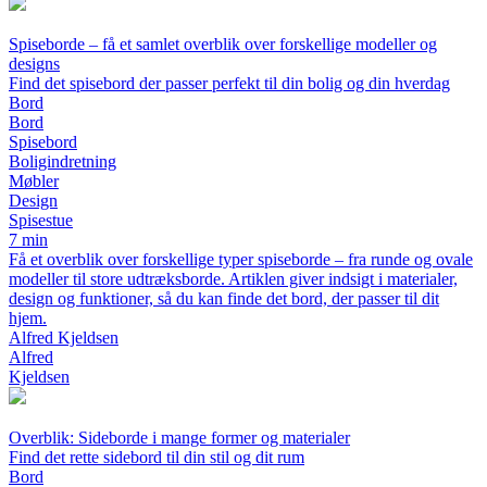
Spiseborde – få et samlet overblik over forskellige modeller og
designs
Find det spisebord der passer perfekt til din bolig og din hverdag
Bord
Bord
Spisebord
Boligindretning
Møbler
Design
Spisestue
7 min
Få et overblik over forskellige typer spiseborde – fra runde og ovale
modeller til store udtræksborde. Artiklen giver indsigt i materialer,
design og funktioner, så du kan finde det bord, der passer til dit
hjem.
Alfred Kjeldsen
Alfred
Kjeldsen
Overblik: Sideborde i mange former og materialer
Find det rette sidebord til din stil og dit rum
Bord