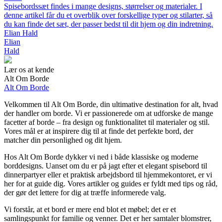
Spisebordssæt findes i mange designs, størrelser og materialer. I
denne artikel får du et overblik over forskellige typer og stilarter, så
du kan finde det sæt, der passer bedst til dit hjem og din indretning.
Elian Hald
Elian
Hald
Lær os at kende
Alt Om Borde
Alt Om Borde
Velkommen til Alt Om Borde, din ultimative destination for alt, hvad
der handler om borde. Vi er passionerede om at udforske de mange
facetter af borde – fra design og funktionalitet til materialer og stil.
Vores mål er at inspirere dig til at finde det perfekte bord, der
matcher din personlighed og dit hjem.
Hos Alt Om Borde dykker vi ned i både klassiske og moderne
borddesigns. Uanset om du er på jagt efter et elegant spisebord til
dinnerpartyer eller et praktisk arbejdsbord til hjemmekontoret, er vi
her for at guide dig. Vores artikler og guides er fyldt med tips og råd,
der gør det lettere for dig at træffe informerede valg.
Vi forstår, at et bord er mere end blot et møbel; det er et
samlingspunkt for familie og venner. Det er her samtaler blomstrer,