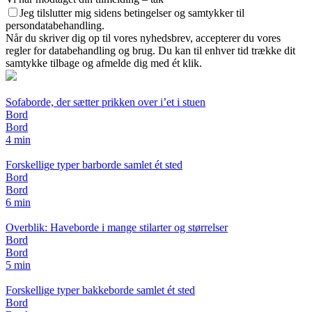
Jeg tilslutter mig sidens betingelser og samtykker til
persondatabehandling.
Når du skriver dig op til vores nyhedsbrev, accepterer du vores
regler for databehandling og brug. Du kan til enhver tid trække dit
samtykke tilbage og afmelde dig med ét klik.
Sofaborde, der sætter prikken over i’et i stuen
Bord
Bord
4 min
Forskellige typer barborde samlet ét sted
Bord
Bord
6 min
Overblik: Haveborde i mange stilarter og størrelser
Bord
Bord
5 min
Forskellige typer bakkeborde samlet ét sted
Bord