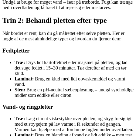
Undgå at bruge for meget vand – især på træborde. Fugt kan trænge
ned i overfladen og få træet til at rejse sig eller misfarves.
Trin 2: Behandl pletten efter type
Når bordet er rent, kan du gå målrettet efter selve pletten. Her er
nogle af de mest almindelige typer og hvordan du fjerner dem:
Fedtpletter
Træ:
Drys lidt kartoffelmel eller majsmel på pletten, og lad
det suge fedtet i 15–30 minutter. Tør derefter af med en tør
klud.
Laminat:
Brug en klud med lidt opvaskemiddel og varmt
vand.
Sten:
Brug en pH-neutral sæbeopløsning – undgå syreholdige
midler som eddike eller citron.
Vand- og ringpletter
Træ:
Læg et rent viskestykke over pletten, og stryg forsigtigt
med et strygejern på lav varme i få sekunder ad gangen.
Varmen kan hjælpe med at fordampe fugten under overfladen.
Laminat:
Brug en blanding af vand og lidt eddike – men test