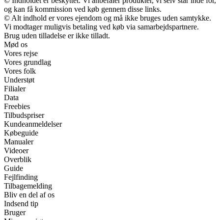
© Indholdet er beskyttet. Vi anbefaler produkter, vi selv står inde for,
og kan få kommission ved køb gennem disse links.
© Alt indhold er vores ejendom og må ikke bruges uden samtykke.
Vi modtager muligvis betaling ved køb via samarbejdspartnere.
Brug uden tilladelse er ikke tilladt.
Mød os
Vores rejse
Vores grundlag
Vores folk
Understøt
Filialer
Data
Freebies
Tilbudspriser
Kundeanmeldelser
Købeguide
Manualer
Videoer
Overblik
Guide
Fejlfinding
Tilbagemelding
Bliv en del af os
Indsend tip
Bruger